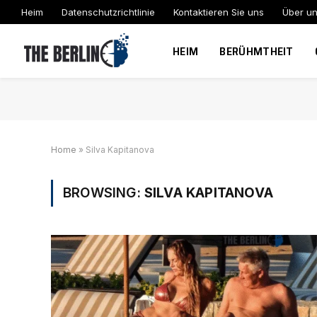
Heim
Datenschutzrichtlinie
Kontaktieren Sie uns
Über u
HEIM
BERÜHMTHEIT
Home
»
Silva Kapitanova
BROWSING:
SILVA KAPITANOVA