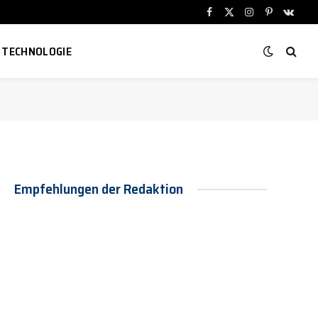
Facebook
X
Instagram
Pinterest
VKont
(Twitter)
TECHNOLOGIE
Empfehlungen der Redaktion