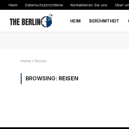
Heim
Datenschutzrichtlinie
Kontaktieren Sie uns
Über u
HEIM
BERÜHMTHEIT
Home
»
Reisen
BROWSING:
REISEN