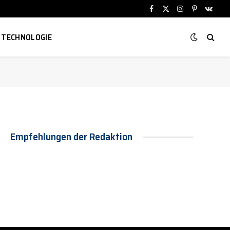
Facebook
X
Instagram
Pinterest
VKont
(Twitter)
TECHNOLOGIE
Empfehlungen der Redaktion