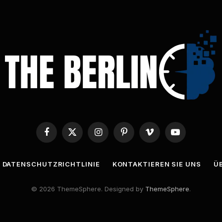
Facebook
X
Instagram
Pinterest
Vimeo
YouTube
(Twitter)
DATENSCHUTZRICHTLINIE
KONTAKTIEREN SIE UNS
Ü
© 2026 ThemeSphere. Designed by
ThemeSphere
.