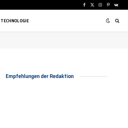
Facebook
X
Instagram
Pinterest
VKont
(Twitter)
TECHNOLOGIE
Empfehlungen der Redaktion