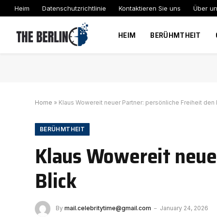
Heim
Datenschutzrichtlinie
Kontaktieren Sie uns
Über u
HEIM
BERÜHMTHEIT
Home
»
Klaus Wowereit neuer Partner: persönliche Freiheit den 
BERÜHMTHEIT
Klaus Wowereit neuer
Blick
By
mail.celebritytime@gmail.com
January 24, 2026