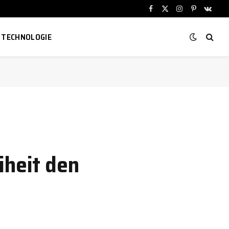
Facebook
X
Instagram
Pinterest
VKont
(Twitter)
TECHNOLOGIE
iheit den