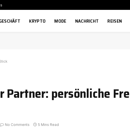
ns
GESCHÄFT
KRYPTO
MODE
NACHRICHT
REISEN
Blick
 Partner: persönliche Fre
No Comments
5 Mins Read