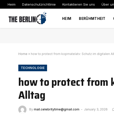
Heim
Datenschutzrichtlinie
Kontaktieren Sie uns
Über u
HEIM
BERÜHMTHEIT
Home
»
how to protect from kopmatelatv: Schutz im digitalen Al
TECHNOLOGIE
how to protect from 
Alltag
By
mail.celebritytime@gmail.com
January 3, 2026