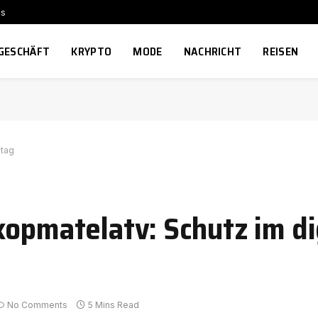
ns
GESCHÄFT
KRYPTO
MODE
NACHRICHT
REISEN
ltag
kopmatelatv: Schutz im di
No Comments
5 Mins Read