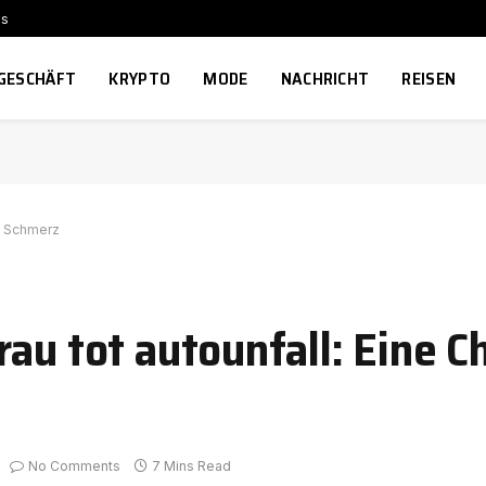
ns
GESCHÄFT
KRYPTO
MODE
NACHRICHT
REISEN
on Schmerz
au tot autounfall: Eine C
No Comments
7 Mins Read