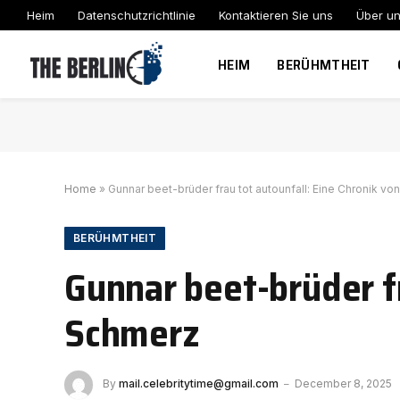
Heim
Datenschutzrichtlinie
Kontaktieren Sie uns
Über u
HEIM
BERÜHMTHEIT
Home
»
Gunnar beet-brüder frau tot autounfall: Eine Chronik v
BERÜHMTHEIT
Gunnar beet-brüder fr
Schmerz
By
mail.celebritytime@gmail.com
December 8, 2025