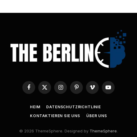
Facebook
X
Instagram
Pinterest
Vimeo
YouTube
(Twitter)
HEIM
DATENSCHUTZRICHTLINIE
KONTAKTIEREN SIE UNS
ÜBER UNS
© 2026 ThemeSphere. Designed by
ThemeSphere
.