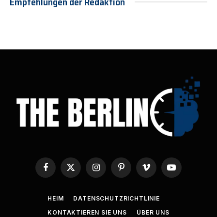
Empfehlungen der Redaktion
Facebook
X
Instagram
Pinterest
Vimeo
YouTube
(Twitter)
HEIM
DATENSCHUTZRICHTLINIE
KONTAKTIEREN SIE UNS
ÜBER UNS